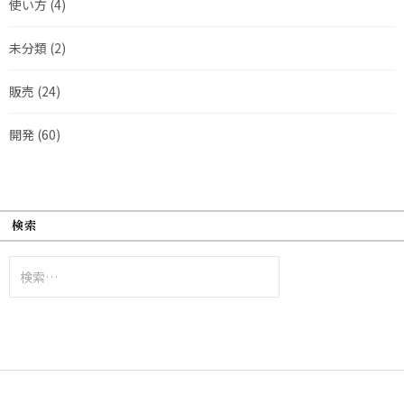
使い方
(4)
未分類
(2)
販売
(24)
開発
(60)
検索
検
索: