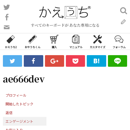
コ
Twitter
検
ン
索:
Facebook
テ
すべてのキーボードが あなた専用になる
ン
問
い
ツ
合
へ
わ
かえうち2
おやうちくん
購入
マニュアル
カスタマイズ
フォーラム
ス
せ
キ
フ
ッ
ォ
ー
プ
ae666dev
ム
プロフィール
開始したトピック
返信
エンゲージメント
お気に入り