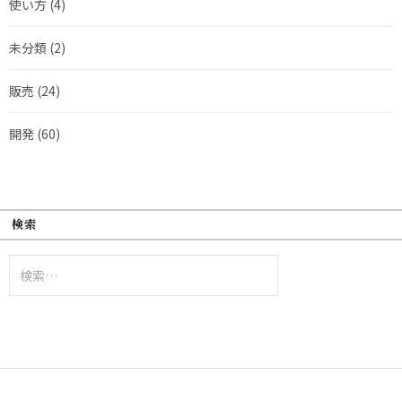
使い方
(4)
未分類
(2)
販売
(24)
開発
(60)
検索
検
索: