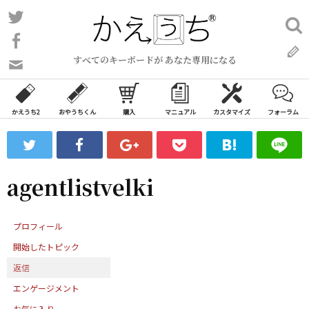
コ
Twitter
検
ン
索:
Facebook
テ
すべてのキーボードが あなた専用になる
ン
問
い
ツ
合
へ
わ
かえうち2
おやうちくん
購入
マニュアル
カスタマイズ
フォーラム
ス
せ
キ
フ
ッ
ォ
ー
プ
agentlistvelki
ム
プロフィール
開始したトピック
返信
エンゲージメント
お気に入り