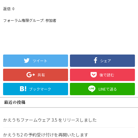
返信: 0
フォーラム権限グループ: 参加者
ツイート
シェア
共有
後で読む
ブックマーク
LINEで送る
最近の投稿
かえうちファームウェア 3.5 をリリースしました
かえうち2 の予約受け付けを再開いたします