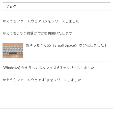
ブログ
かえうちファームウェア 3.5 をリリースしました
かえうち2 の予約受け付けを再開いたします
おやうちくんSS《Small Space》 を発売しました！
[Windows] かえうちカスタマイズ 6.3 をリリースしました
かえうちファームウェア 4.1β をリリースしました