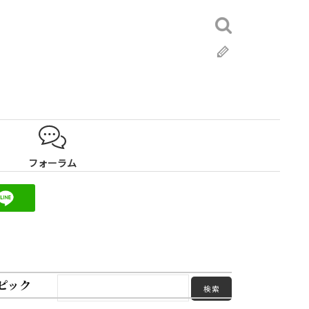
検
索:
ブ
ロ
グ
フォーラム
ピック