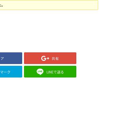
た。
ェア
共有
クマーク
LINEで送る