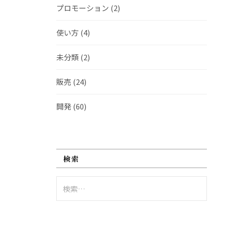
プロモーション
(2)
使い方
(4)
未分類
(2)
販売
(24)
開発
(60)
検索
検
索: