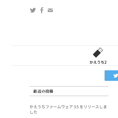
コ
Twitter
Facebook
問
ン
い
テ
合
ン
わ
ツ
せ
へ
フ
ス
ォ
キ
ー
ッ
かえうち2
ム
プ
最近の投稿
かえうちファームウェア 3.5 をリリースしま
した