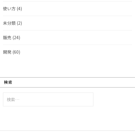
使い方
(4)
未分類
(2)
販売
(24)
開発
(60)
検索
検
索: