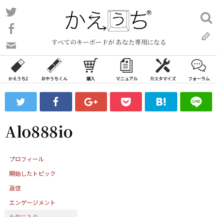
コ
Twitter
検
ン
索:
Facebook
テ
すべてのキーボードが あなた専用になる
ン
問
い
ツ
合
へ
わ
かえうち2
おやうちくん
購入
マニュアル
カスタマイズ
フォーラム
ス
せ
キ
フ
ッ
ォ
ー
プ
Alo888io
ム
プロフィール
開始したトピック
返信
エンゲージメント
お気に入り