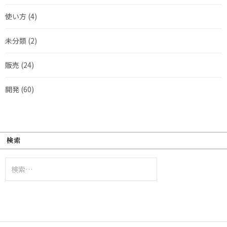
使い方
(4)
未分類
(2)
販売
(24)
開発
(60)
検索
検
索: