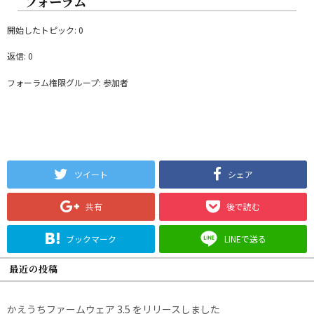
フォーラム
開始したトピック: 0
返信: 0
フォーラム権限グループ: 参加者
ツイート
シェア
共有
後で読む
ブックマーク
LINEで送る
最近の投稿
かえうちファームウェア 3.5 をリリースしました