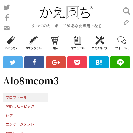
コ
Twitter
検
ン
索:
Facebook
テ
すべてのキーボードが あなた専用になる
ン
問
い
ツ
合
へ
わ
かえうち2
おやうちくん
購入
マニュアル
カスタマイズ
フォーラム
ス
せ
キ
フ
ッ
ォ
ー
プ
Alo8mcom3
ム
プロフィール
開始したトピック
返信
エンゲージメント
お気に入り