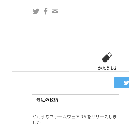
コ
Twitter
Facebook
問
ン
い
テ
合
ン
わ
ツ
せ
へ
フ
ス
ォ
キ
ー
ッ
かえうち2
ム
プ
最近の投稿
かえうちファームウェア 3.5 をリリースしま
した