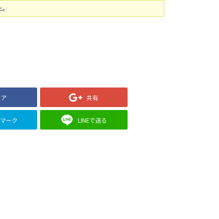
た。
ェア
共有
クマーク
LINEで送る