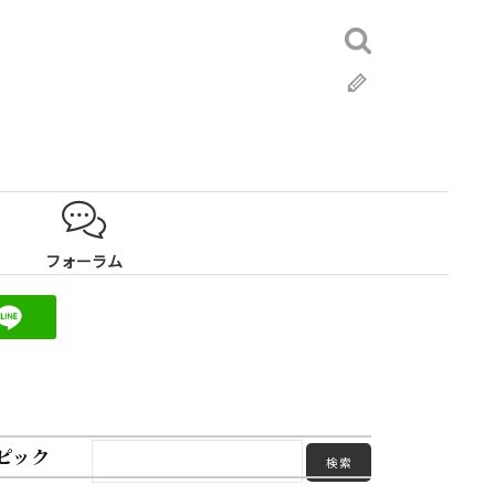
検
索:
ブ
ロ
グ
フォーラム
ピック