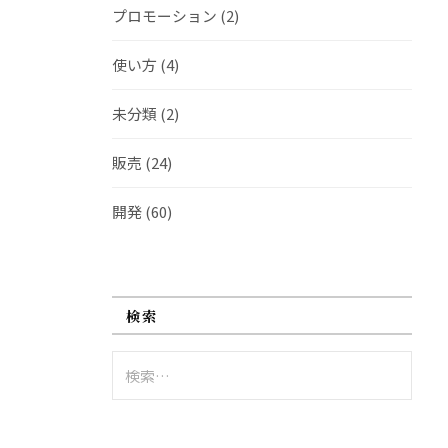
プロモーション
(2)
使い方
(4)
未分類
(2)
販売
(24)
開発
(60)
検索
検
索: