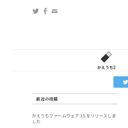
コ
Twitter
Facebook
問
ン
い
テ
合
ン
わ
ツ
せ
へ
フ
ス
ォ
キ
ー
ッ
かえうち2
ム
プ
最近の投稿
かえうちファームウェア 3.5 をリリースしま
した