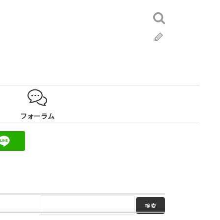
検
索:
ブ
ロ
グ
フォーラム