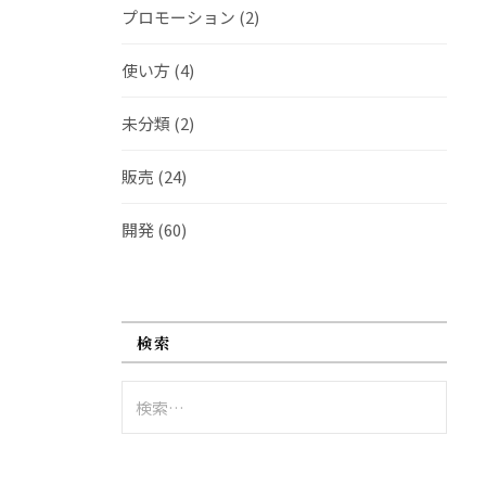
プロモーション
(2)
使い方
(4)
未分類
(2)
販売
(24)
開発
(60)
検索
検
索: