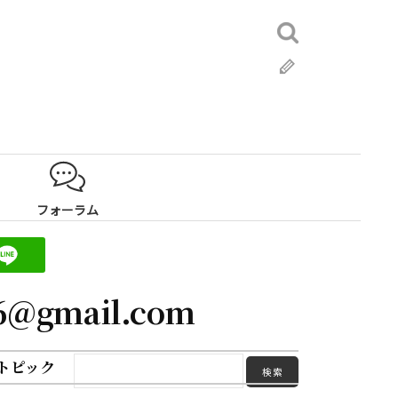
検
索:
ブ
ロ
グ
フォーラム
16@gmail.com
トピック