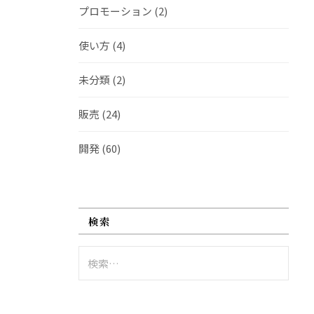
プロモーション
(2)
使い方
(4)
未分類
(2)
販売
(24)
開発
(60)
検索
検
索: