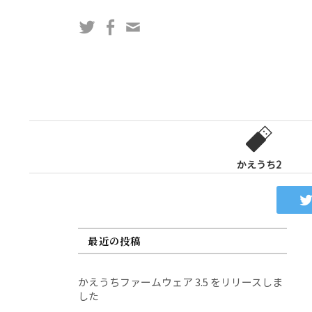
コ
Twitter
Facebook
問
ン
い
テ
合
ン
わ
ツ
せ
へ
フ
ス
ォ
キ
ー
ッ
かえうち2
ム
プ
最近の投稿
かえうちファームウェア 3.5 をリリースしま
した