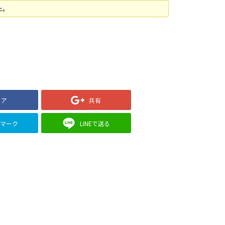
た。
ェア
共有
クマーク
LINEで送る