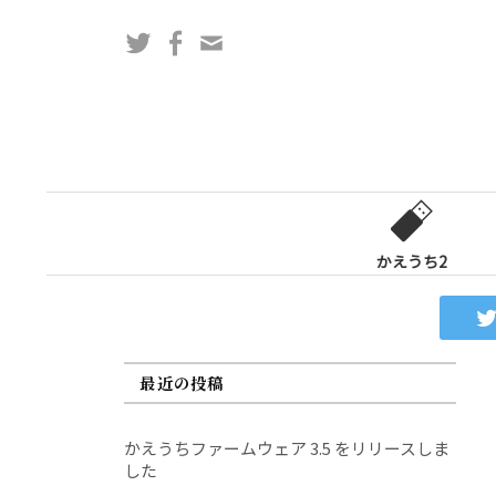
コ
Twitter
Facebook
問
ン
い
テ
合
ン
わ
ツ
せ
へ
フ
ス
ォ
キ
ー
ッ
かえうち2
ム
プ
最近の投稿
かえうちファームウェア 3.5 をリリースしま
した