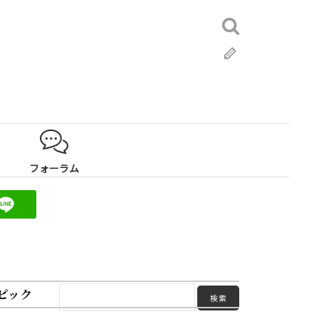
検
索:
ブ
ロ
グ
フォーラム
ピック