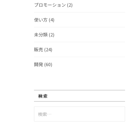
プロモーション
(2)
使い方
(4)
未分類
(2)
販売
(24)
開発
(60)
検索
検
索: