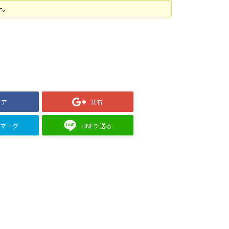
た。
ェア
共有
クマーク
LINEで送る