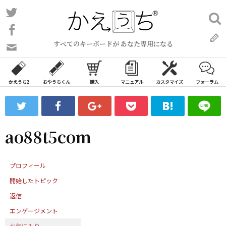
コ
Twitter
検
ン
索:
Facebook
テ
すべてのキーボードが あなた専用になる
ン
問
い
ツ
合
へ
わ
かえうち2
おやうちくん
購入
マニュアル
カスタマイズ
フォーラム
ス
せ
キ
フ
ッ
ォ
ー
プ
ao88t5com
ム
プロフィール
開始したトピック
返信
エンゲージメント
お気に入り