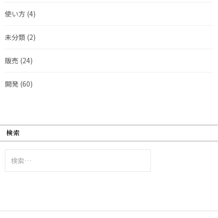
使い方
(4)
未分類
(2)
販売
(24)
開発
(60)
検索
検
索: