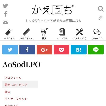
コ
Twitter
検
ン
索:
Facebook
テ
すべてのキーボードが あなた専用になる
ン
問
い
ツ
合
へ
わ
かえうち2
おやうちくん
購入
マニュアル
カスタマイズ
フォーラム
ス
せ
キ
フ
ッ
ォ
ー
プ
AoSodLPO
ム
プロフィール
開始したトピック
返信
エンゲージメント
お気に入り