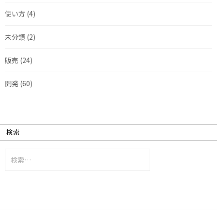
使い方
(4)
未分類
(2)
販売
(24)
開発
(60)
検索
検
索: