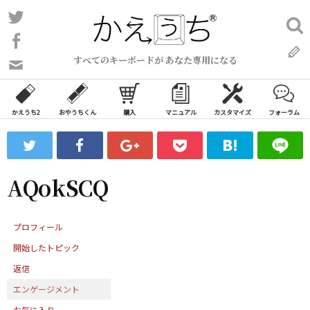
コ
Twitter
検
ン
索:
Facebook
テ
すべてのキーボードが あなた専用になる
ン
問
い
ツ
合
へ
わ
かえうち2
おやうちくん
購入
マニュアル
カスタマイズ
フォーラム
ス
せ
キ
フ
ッ
ォ
ー
プ
AQokSCQ
ム
プロフィール
開始したトピック
返信
エンゲージメント
お気に入り