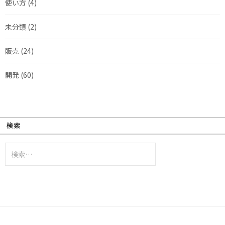
使い方
(4)
未分類
(2)
販売
(24)
開発
(60)
検索
検
索: