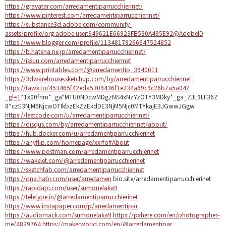
https://gravatar.com/arredamentiparrucchierinet/
https://www.pinterest.com/arredamentiparrucchierinet/
https://substance3d.adobe.com/community-
assets/profile/org.adobe.user:949621E66923FB530A495E92@AdobeID
https://www.blogger.com/profile/11348178266647524852
https://b.hatena.ne.jp/arredamentiparrucchierinet/
https://issuu.com/arredamentiparrucchierinet
https://www.printables.com/@arredamentip_3940011
https://3dwarehouse.sketchup.com/by/arredamentiparrucchierinet
https://tawk.to/453465f42eda5309436f1e234a69c9c26b7a5a04?
_gl=1
*1x00fnm*_ga*MTU0NDcwMDgzNS4xNzYzOTY3MDky*_ga_ZJL9LF36Z
8*czE3NjM5NjcwOTIkbzEkZzEkdDE3NjM5Njc0MTYkajE3JGwwJGgw
https://leetcode.com/u/arredamentiparrucchierinet/
https://disqus.com/by/arredamentiparrucchierinet/about/
https://hub.docker.com/u/arredamentiparrucchierinet
https://anyflip.com/homepage/xxrfo#About
https://www.postman.com/arredamentiparrucchierinet
https://wakelet.com/@arredamentiparrucchierinet
https://sketchfab.com/arredamentiparrucchierinet
https://qna.habr.com/user/arredamen
bio.site/arredamentiparrucchierinet
https://rapidapi.com/user/sumonelaka9
https://teletype.in/@arredamentiparrucchierinet
https://www.instapaper.com/p/arredamentipar
https://audiomack.com/sumonelaka9
https://pxhere.com/en/photographer-
me/4829764
https://makerworld.com/en/@arredamentipar