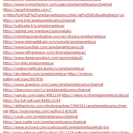
https://www.myminifactory.com/users/arredamentiparrucchierinet
https://securityheaders.com/?
q=https%3A%2F%2Farredamentiparrucchieri.net%2F&followRedirects=on
https://song.link/arredamentiparrucchierinet
https://justpaste.it/u/arredamentiparr
https://adplist.org/members/sumonelaka
https://robertsspaceindustries.com/en/citizens/arredamentipar
https://www.intensedebate.com/people/arredamentipar
https://www.bandlab.com/arredamentiparrucchi
https://www.niftygateway.com/@arredamentipar/
https://www.designspiration.com/sumonelaka9/
https://joy.link/arredamentipar
https://creator.nightcafe.studio/u/arredamentipar
https://stocktwits.com/arredamentipar
https://motion-
gallery.net/users/867830
https://www.speedrun.com/users/arredamentiparrucchierinet
https://clearvoice.com/cv/arredamentiparrucchierinet
https://yamap.com/users/4961194
https://velog.io/@arredamentipar/about
https://be.5ch.net/user/668013194
https://skitterphoto.com/photographers/1900261/arredamentiparrucchieri-
net
https://notionpress.com/author/1416180
https://coub.com/arredamentiparrucchierinet
https://app.parler.com/arredamentiparrucchierinet
https://www.aicrowd.com/participants/arredamentipar#tab-bio
http://www.askmap.net/location/7612219/vietnam/arredamentiparrucchieri-