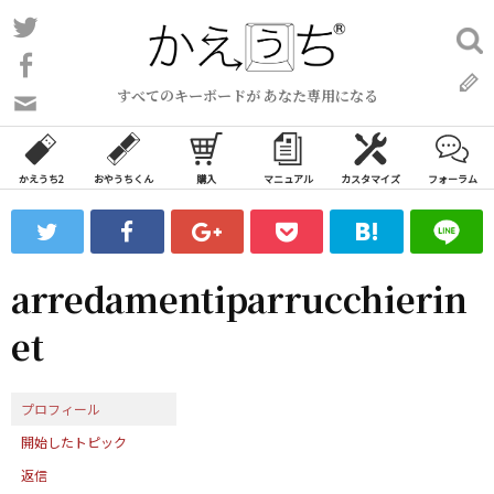
コ
Twitter
検
ン
索:
Facebook
テ
すべてのキーボードが あなた専用になる
ン
問
い
ツ
合
へ
わ
かえうち2
おやうちくん
購入
マニュアル
カスタマイズ
フォーラム
ス
せ
キ
フ
ッ
ォ
ー
プ
arredamentiparrucchierin
ム
et
プロフィール
開始したトピック
返信