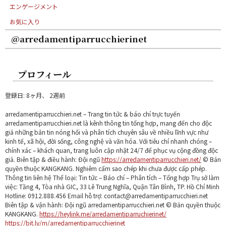
エンゲージメント
お気に入り
@arredamentiparrucchierinet
プロフィール
登録日: 8ヶ月、 2週前
arredamentiparrucchieri.net – Trang tin tức & báo chí trực tuyến
arredamentiparrucchieri.net là kênh thông tin tổng hợp, mang đến cho độc
giả những bản tin nóng hổi và phân tích chuyên sâu về nhiều lĩnh vực như
kinh tế, xã hội, đời sống, công nghệ và văn hóa. Với tiêu chí nhanh chóng –
chính xác – khách quan, trang luôn cập nhật 24/7 để phục vụ cộng đồng độc
giả. Biên tập & điều hành: Đội ngũ
https://arredamentiparrucchieri.net/
© Bản
quyền thuộc KANGKANG. Nghiêm cấm sao chép khi chưa được cấp phép.
Thông tin liên hệ Thể loại: Tin tức – Báo chí – Phân tích – Tổng hợp Trụ sở làm
việc: Tầng 4, Tòa nhà GIC, 33 Lê Trung Nghĩa, Quận Tân Bình, TP. Hồ Chí Minh
Hotline: 0912.888.456 Email hỗ trợ: contact@arredamentiparrucchieri.net
Biên tập & vận hành: Đội ngũ arredamentiparrucchieri.net © Bản quyền thuộc
KANGKANG.
https://heylink.me/arredamentiparruchierinet/
https://bit.ly/m/arredamentiparrucchierinet