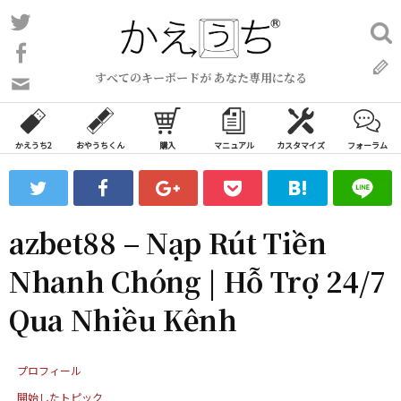
コ
Twitter
検
ン
索:
Facebook
テ
すべてのキーボードが あなた専用になる
ン
問
い
ツ
合
へ
わ
かえうち2
おやうちくん
購入
マニュアル
カスタマイズ
フォーラム
ス
せ
キ
フ
ッ
ォ
ー
プ
azbet88 – Nạp Rút Tiền
ム
Nhanh Chóng | Hỗ Trợ 24/7
Qua Nhiều Kênh
プロフィール
開始したトピック