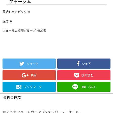
フォーラム
開始したトピック: 0
返信: 0
フォーラム権限グループ: 参加者
ツイート
シェア
共有
後で読む
ブックマーク
LINEで送る
最近の投稿
かえうちファームウェア 3.5 をリリースしました