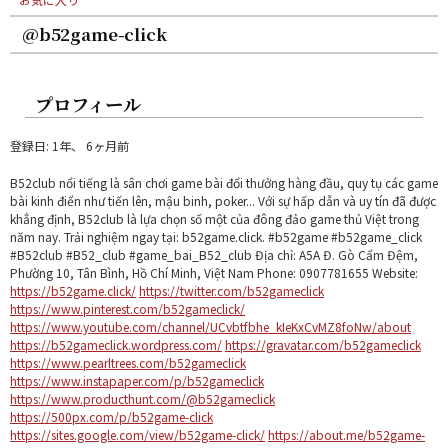
@b52game-click
プロフィール
登録日: 1年、 6ヶ月前
B52club nổi tiếng là sân chơi game bài đổi thưởng hàng đầu, quy tụ các game
bài kinh điển như tiến lên, mậu binh, poker... Với sự hấp dẫn và uy tín đã được
khẳng định, B52club là lựa chọn số một của đông đảo game thủ Việt trong
năm nay. Trải nghiệm ngay tại: b52game.click. #b52game #b52game_click
#B52club #B52_club #game_bai_B52_club Địa chỉ: A5A Đ. Gò Cẩm Đệm,
Phường 10, Tân Bình, Hồ Chí Minh, Việt Nam Phone: 0907781655 Website:
https://b52game.click/
https://twitter.com/b52gameclick
https://www.pinterest.com/b52gameclick/
https://www.youtube.com/channel/UCvbtfbhe_kIeKxCvMZ8foNw/about
https://b52gameclick.wordpress.com/
https://gravatar.com/b52gameclick
https://www.pearltrees.com/b52gameclick
https://www.instapaper.com/p/b52gameclick
https://www.producthunt.com/@b52gameclick
https://500px.com/p/b52game-click
https://sites.google.com/view/b52game-click/
https://about.me/b52game-