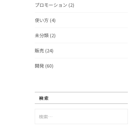
プロモーション
(2)
使い方
(4)
未分類
(2)
販売
(24)
開発
(60)
検索
検
索: