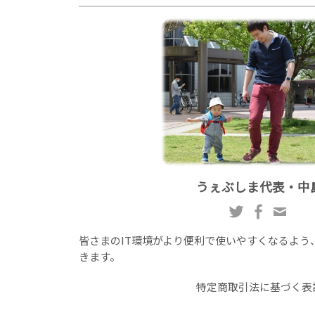
うぇぶしま代表・中
皆さまのIT環境がより便利で使いやすくなるよう
きます。
特定商取引法に基づく表