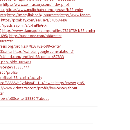
er
https://www.xen-factory.com/index.php?
out
https://www.multichain.com/qa/user/b88center
nter
https://manylink.co/@b88center
http://www.fanart-
e
https://pixabay.com/es/users/54368440/
s://pads.zapf.in/s/cHmKhAr-Xm
0
https://www.claimajob.com/profiles/7816739-b88-center
1695/
https://undrtone.com/b88center
88center
reers.org/profiles/7816762-b88-center
88center
https://scholar.google.com/citations?
://4fund.com/profile/b88-center-457833
fo.php?pid=1005467
b88center/1538544/
300/profile
rofiles/b88_center/activity
ared/AAAAAvhCyd4AA41_H-43nw==
https://www.gta5-
://www.kickstarter.com/profile/b88center/about
er
mbers/b88center.58830/#about