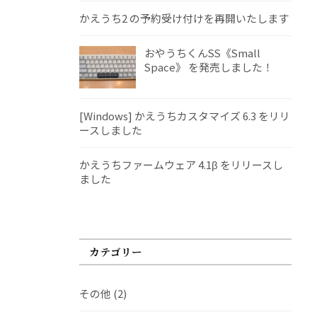
かえうち2 の予約受け付けを再開いたします
おやうちくんSS《Small
Space》 を発売しました！
[Windows] かえうちカスタマイズ 6.3 をリリ
ースしました
かえうちファームウェア 4.1β をリリースし
ました
カテゴリー
その他
(2)