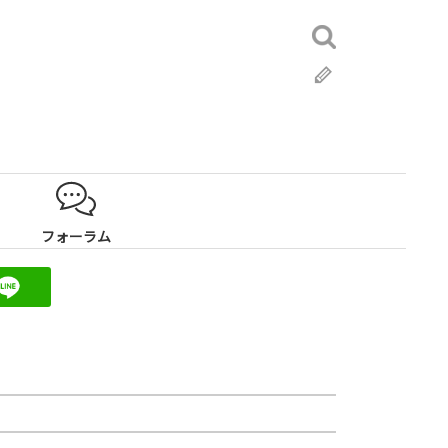
検
索:
ブ
ロ
グ
フォーラム