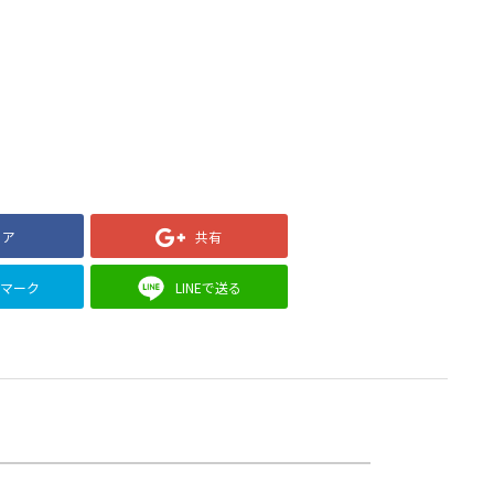
ェア
共有
クマーク
LINEで送る