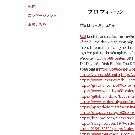
返信
プロフィール
エンゲージメント
お気に入り
登録日: 6ヶ月、 2週前
B88
là nhà cái cá cược trực tuyế
và nhiều trò chơi đổi thưởng hấp 
thiện, bảo mật cao cùng hệ thốn
nghiệm giải trí chuyên nghiệp và n
Website:
https://b88.center/
SĐT: 
Thị Thi, Hiệp Bình Phước, Thủ Đ
#b88center
https://b88center.wo
https://x.com/b88center
https:/
https://www.tumblr.com/b88cent
https://gravatar.com/b88center
h
https://www.twitch.tv/b88center
https://gitlab.vuhdo.io/b88cente
https://www.renderosity.com/us
https://aprenderfotografia.onlin
https://disqus.com/by/b88cente
https://kenhrao.com/members/b
https://swag.live/user/6976d3
center-2159160503/
https://site
https://www.malikmobile.com/