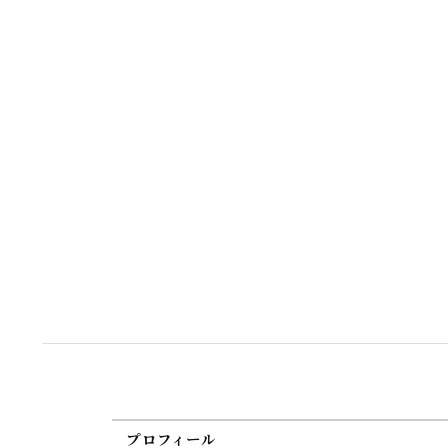
プロフィール