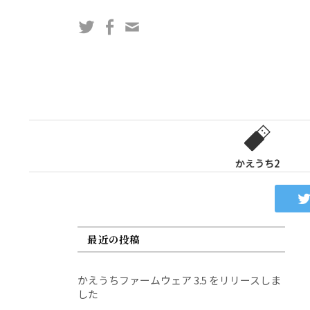
コ
Twitter
Facebook
問
ン
い
テ
合
ン
わ
ツ
せ
へ
フ
ス
ォ
キ
ー
ッ
かえうち2
ム
プ
最近の投稿
かえうちファームウェア 3.5 をリリースしま
した