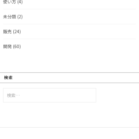
使い方
(4)
未分類
(2)
販売
(24)
開発
(60)
検索
検
索: