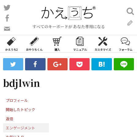
コ
Twitter
検
ン
索:
Facebook
テ
すべてのキーボードが あなた専用になる
ン
問
い
ツ
合
へ
わ
かえうち2
おやうちくん
購入
マニュアル
カスタマイズ
フォーラム
ス
せ
キ
フ
ッ
ォ
ー
プ
bdjlwin
ム
プロフィール
開始したトピック
返信
エンゲージメント
お気に入り