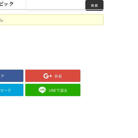
ピック
た。
ェア
共有
クマーク
LINEで送る