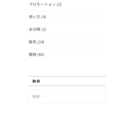
プロモーション
(2)
使い方
(4)
未分類
(2)
販売
(24)
開発
(60)
検索
検
索: