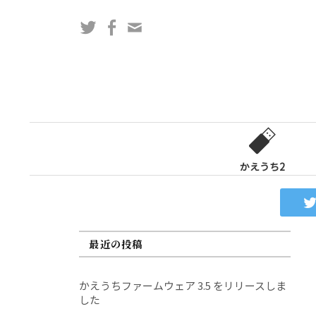
コ
Twitter
Facebook
問
ン
い
テ
合
ン
わ
ツ
せ
へ
フ
ス
ォ
キ
ー
ッ
かえうち2
ム
プ
最近の投稿
かえうちファームウェア 3.5 をリリースしま
した