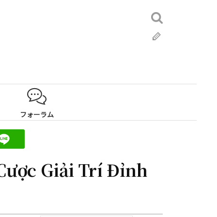
検
索:
ブ
ロ
グ
フォーラム
Cược Giải Trí Đỉnh