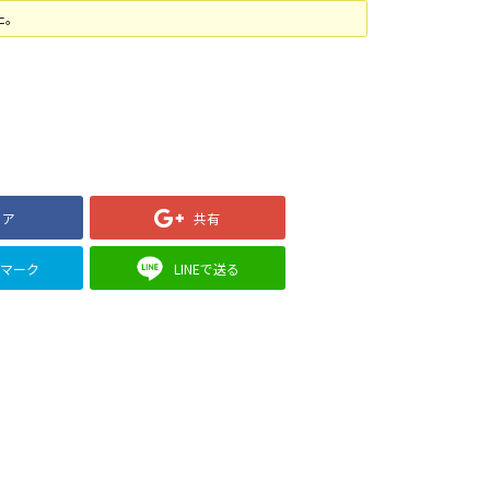
た。
ェア
共有
クマーク
LINEで送る