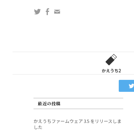
コ
Twitter
Facebook
問
ン
い
テ
合
ン
わ
ツ
せ
へ
フ
ス
ォ
キ
ー
ッ
かえうち2
ム
プ
最近の投稿
かえうちファームウェア 3.5 をリリースしま
した