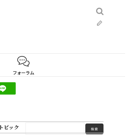
検
索:
ブ
ロ
グ
フォーラム
トピック