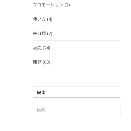
プロモーション
(2)
使い方
(4)
未分類
(2)
販売
(24)
開発
(60)
検索
検
索: