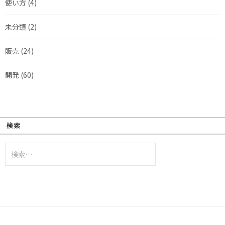
使い方
(4)
未分類
(2)
販売
(24)
開発
(60)
検索
検
索: