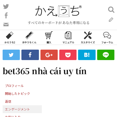
コ
Twitter
検
ン
索:
Facebook
テ
すべてのキーボードが あなた専用になる
ン
問
い
ツ
合
へ
わ
かえうち2
おやうちくん
購入
マニュアル
カスタマイズ
フォーラム
ス
せ
キ
フ
ッ
ォ
ー
プ
bet365 nhà cái uy tín
ム
プロフィール
開始したトピック
返信
エンゲージメント
お気に入り