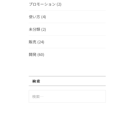
プロモーション
(2)
使い方
(4)
未分類
(2)
販売
(24)
開発
(60)
検索
検
索: