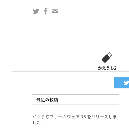
コ
Twitter
Facebook
問
ン
い
テ
合
ン
わ
ツ
せ
へ
フ
ス
ォ
キ
ー
ッ
かえうち2
ム
プ
最近の投稿
かえうちファームウェア 3.5 をリリースしま
した