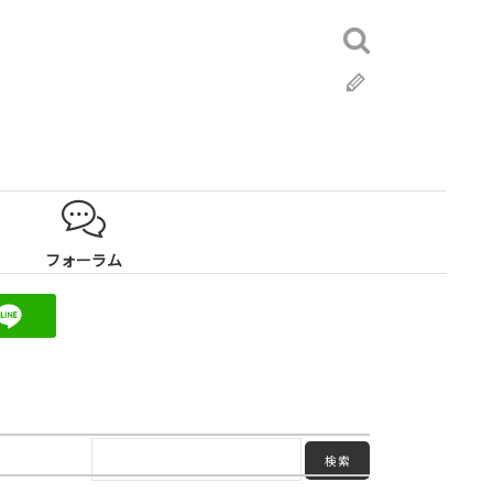
検
索:
ブ
ロ
グ
フォーラム