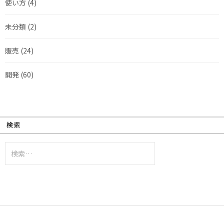
使い方
(4)
未分類
(2)
販売
(24)
開発
(60)
検索
検
索: