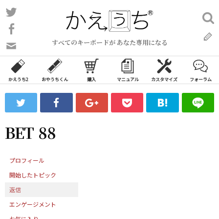
コ
Twitter
検
ン
索:
Facebook
テ
すべてのキーボードが あなた専用になる
ン
問
い
ツ
合
へ
わ
かえうち2
おやうちくん
購入
マニュアル
カスタマイズ
フォーラム
ス
せ
キ
フ
ッ
ォ
ー
プ
BET 88
ム
プロフィール
開始したトピック
返信
エンゲージメント
お気に入り