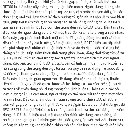
không gian hay thời gian. Một yếu tố khác góp phần tạo nên sức hút của
BET88 là khả năng xây dựng trải nghiệm liền mạch. Người dùng không cần
thực hiện quá nhiều thao tác phức tạp để truy cập hoặc chuyển đổi giữa các
tính năng. Mọi thứ được thiết kế theo hướng tối giản nhưng vẫn đảm bảo hiệu
quả, giúp tiết kiệm thời gian và nâng cao sự hài lòng. Không chỉ dừng lại ở
trải nghiệm cá nhân, BET88 còn chú trọng đến yếu tố tương tác. Nền tảng tạo
điều kiện để người dùng có thể kết nối, trao đổi và chia sẻ thông tin với nhau.
Điều này góp phần hình thành một môi trường năng động, nơi mỗi cá nhân
đều có thể tìm thấy giá trị riêng. Về mặt công nghệ, BET88 liên tục cập nhật
các giải pháp mới nhằm cải thiện hiệu suất và độ ổn định. Việc sử dụng hệ
thống hiện đại giúp giảm thiểu tình trạng gián đoạn, đồng thời tăng tốc độ xử
lý. Đây là yếu tố then chốt trong việc duy trì trải nghiệm tích cực cho người
dùng, đặc biệt trong môi trường trực tuyến có tính cạnh tranh cao. Ngoài ra,
nền tảng cũng chú trọng đến việc tối ưu hóa quy trình sử dụng. Từ bước đăng
ký đến việc tham gia các hoạt động, mọi thao tác đều được đơn giản hóa.
Điều này không chỉ giúp người mới dễ dàng tiếp cận mà còn tạo sự thuận
tiện cho những người đã quen thuộc với hệ thống. BET88 còn thể hiện sự đầu
tư trong việc xây dựng nội dung mang tính định hướng. Thông qua các bài
viết, hướng dẫn và cập nhật, người dùng có thể nắm bắt thông tin một cách
rõ ràng hơn. Đây cũng là một phần quan trọng trong chiến lược phát triển
bền vững, giúp nâng cao nhận thức và tạo sự gắn kết lâu dài. Xét dưới góc độ
SEO, BET88 là một từ khóa có khả năng cạnh tranh và thu hút lượng tìm kiếm
đáng kể. Để tối ưu hiệu quả, nội dung cần được xây dựng theo hướng tự
nhiên, tránh lặp lại quá nhiều gây cảm giác gượng ép. Một bài viết chuẩn SEO
không chỉ tập trung vào từ khóa chính mà còn cần khai thác các từ khóa liên