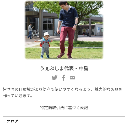
うぇぶしま代表・中島
皆さまのIT環境がより便利で使いやすくなるよう、魅力的な製品を
作っていきます。
特定商取引法に基づく表記
ブログ