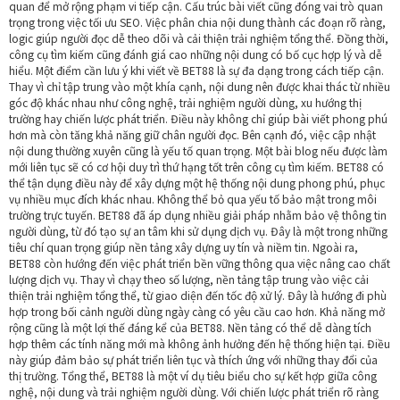
quan để mở rộng phạm vi tiếp cận. Cấu trúc bài viết cũng đóng vai trò quan
trọng trong việc tối ưu SEO. Việc phân chia nội dung thành các đoạn rõ ràng,
logic giúp người đọc dễ theo dõi và cải thiện trải nghiệm tổng thể. Đồng thời,
công cụ tìm kiếm cũng đánh giá cao những nội dung có bố cục hợp lý và dễ
hiểu. Một điểm cần lưu ý khi viết về BET88 là sự đa dạng trong cách tiếp cận.
Thay vì chỉ tập trung vào một khía cạnh, nội dung nên được khai thác từ nhiều
góc độ khác nhau như công nghệ, trải nghiệm người dùng, xu hướng thị
trường hay chiến lược phát triển. Điều này không chỉ giúp bài viết phong phú
hơn mà còn tăng khả năng giữ chân người đọc. Bên cạnh đó, việc cập nhật
nội dung thường xuyên cũng là yếu tố quan trọng. Một bài blog nếu được làm
mới liên tục sẽ có cơ hội duy trì thứ hạng tốt trên công cụ tìm kiếm. BET88 có
thể tận dụng điều này để xây dựng một hệ thống nội dung phong phú, phục
vụ nhiều mục đích khác nhau. Không thể bỏ qua yếu tố bảo mật trong môi
trường trực tuyến. BET88 đã áp dụng nhiều giải pháp nhằm bảo vệ thông tin
người dùng, từ đó tạo sự an tâm khi sử dụng dịch vụ. Đây là một trong những
tiêu chí quan trọng giúp nền tảng xây dựng uy tín và niềm tin. Ngoài ra,
BET88 còn hướng đến việc phát triển bền vững thông qua việc nâng cao chất
lượng dịch vụ. Thay vì chạy theo số lượng, nền tảng tập trung vào việc cải
thiện trải nghiệm tổng thể, từ giao diện đến tốc độ xử lý. Đây là hướng đi phù
hợp trong bối cảnh người dùng ngày càng có yêu cầu cao hơn. Khả năng mở
rộng cũng là một lợi thế đáng kể của BET88. Nền tảng có thể dễ dàng tích
hợp thêm các tính năng mới mà không ảnh hưởng đến hệ thống hiện tại. Điều
này giúp đảm bảo sự phát triển liên tục và thích ứng với những thay đổi của
thị trường. Tổng thể, BET88 là một ví dụ tiêu biểu cho sự kết hợp giữa công
nghệ, nội dung và trải nghiệm người dùng. Với chiến lược phát triển rõ ràng