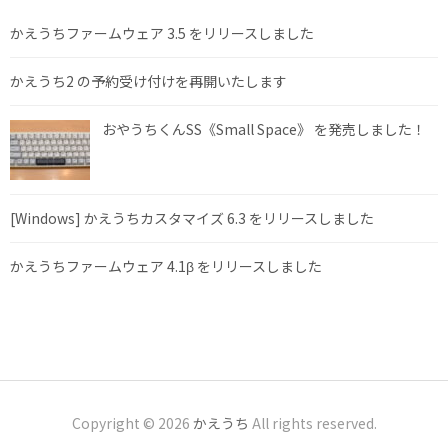
かえうちファームウェア 3.5 をリリースしました
かえうち2 の予約受け付けを再開いたします
おやうちくんSS《Small Space》 を発売しました！
[Windows] かえうちカスタマイズ 6.3 をリリースしました
かえうちファームウェア 4.1β をリリースしました
Copyright © 2026
かえうち
All rights reserved.