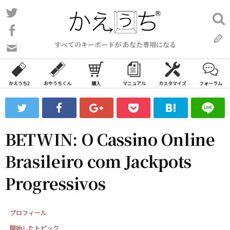
コ
Twitter
検
ン
索:
Facebook
テ
すべてのキーボードが あなた専用になる
ン
問
い
ツ
合
へ
わ
かえうち2
おやうちくん
購入
マニュアル
カスタマイズ
フォーラム
ス
せ
キ
フ
ッ
ォ
ー
プ
BETWIN: O Cassino Online
ム
Brasileiro com Jackpots
Progressivos
プロフィール
開始したトピック