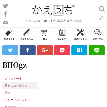
コ
Twitter
検
ン
索:
Facebook
テ
すべてのキーボードが あなた専用になる
ン
問
い
ツ
合
へ
わ
かえうち2
おやうちくん
購入
マニュアル
カスタマイズ
フォーラム
ス
せ
キ
フ
ッ
ォ
ー
プ
BIIOgz
ム
プロフィール
開始したトピック
返信
エンゲージメント
お気に入り