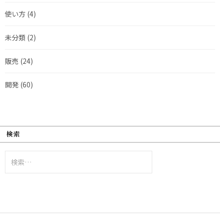
使い方
(4)
未分類
(2)
販売
(24)
開発
(60)
検索
検
索: