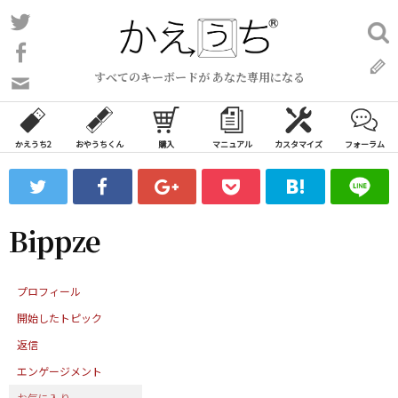
コ
Twitter
検
ン
索:
Facebook
テ
すべてのキーボードが あなた専用になる
ン
問
い
ツ
合
へ
わ
かえうち2
おやうちくん
購入
マニュアル
カスタマイズ
フォーラム
ス
せ
キ
フ
ッ
ォ
ー
プ
Bippze
ム
プロフィール
開始したトピック
返信
エンゲージメント
お気に入り