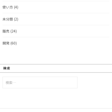
使い方
(4)
未分類
(2)
販売
(24)
開発
(60)
検索
検
索: