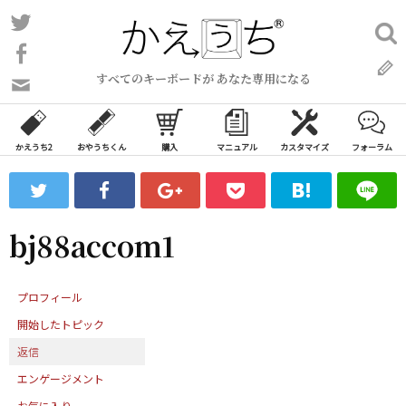
コ
Twitter
検
ン
索:
Facebook
テ
すべてのキーボードが あなた専用になる
ン
問
い
ツ
合
へ
わ
かえうち2
おやうちくん
購入
マニュアル
カスタマイズ
フォーラム
ス
せ
キ
フ
ッ
ォ
ー
プ
bj88accom1
ム
プロフィール
開始したトピック
返信
エンゲージメント
お気に入り