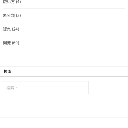
使い方
(4)
未分類
(2)
販売
(24)
開発
(60)
検索
検
索: