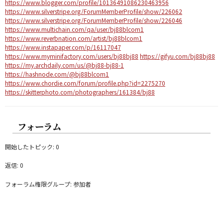
https://www.blogger.com/profile/10136491086230463956
https://www.silverstripe.org/ForumMemberProfile/show/226062
https://www.silverstripe.org/ForumMemberProfile/show/226046
https://www.multichain.com/qa/user/bj88blcom1
https://www.reverbnation.com/artist/bj88blcom1
https://www.instapaper.com/p/16117047
https://www.myminifactory.com/users/bj88bj88
https://gifyu.com/bj88bj88
https://my.archdaily.com/us/@bj88-bj88-1
https://hashnode.com/@bj88blcom1
https://www.chordie.com/forum/profile.php?id=2275270
https://skitterphoto.com/photographers/161384/bj88
フォーラム
開始したトピック: 0
返信: 0
フォーラム権限グループ: 参加者