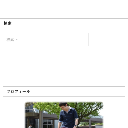
検索
検
索:
プロフィール