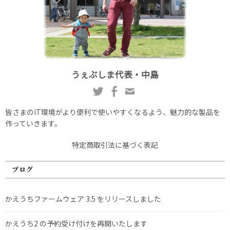
うぇぶしま代表・中島
皆さまのIT環境がより便利で使いやすくなるよう、魅力的な製品を
作っていきます。
特定商取引法に基づく表記
ブログ
かえうちファームウェア 3.5 をリリースしました
かえうち2 の予約受け付けを再開いたします