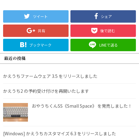
ツイート
シェア
共有
後で読む
ブックマーク
LINEで送る
最近の投稿
かえうちファームウェア 3.5 をリリースしました
かえうち2 の予約受け付けを再開いたします
おやうちくんSS《Small Space》 を発売しました！
[Windows] かえうちカスタマイズ 6.3 をリリースしました