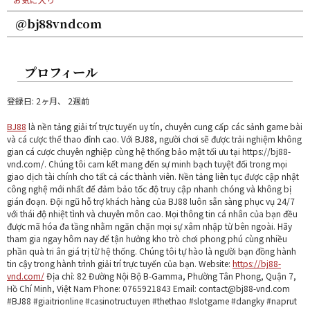
@bj88vndcom
プロフィール
登録日: 2ヶ月、 2週前
BJ88
là nền tảng giải trí trực tuyến uy tín, chuyên cung cấp các sảnh game bài
và cá cược thể thao đỉnh cao. Với BJ88, người chơi sẽ được trải nghiệm không
gian cá cược chuyên nghiệp cùng hệ thống bảo mật tối ưu tại https://bj88-
vnd.com/. Chúng tôi cam kết mang đến sự minh bạch tuyệt đối trong mọi
giao dịch tài chính cho tất cả các thành viên. Nền tảng liên tục được cập nhật
công nghệ mới nhất để đảm bảo tốc độ truy cập nhanh chóng và không bị
gián đoạn. Đội ngũ hỗ trợ khách hàng của BJ88 luôn sẵn sàng phục vụ 24/7
với thái độ nhiệt tình và chuyên môn cao. Mọi thông tin cá nhân của bạn đều
được mã hóa đa tầng nhằm ngăn chặn mọi sự xâm nhập từ bên ngoài. Hãy
tham gia ngay hôm nay để tận hưởng kho trò chơi phong phú cùng nhiều
phần quà tri ân giá trị từ hệ thống. Chúng tôi tự hào là người bạn đồng hành
tin cậy trong hành trình giải trí trực tuyến của bạn. Website:
https://bj88-
vnd.com/
Địa chỉ: 82 Đường Nội Bộ B-Gamma, Phường Tân Phong, Quận 7,
Hồ Chí Minh, Việt Nam Phone: 0765921843 Email: contact@bj88-vnd.com
#BJ88 #giaitrionline #casinotructuyen #thethao #slotgame #dangky #naprut