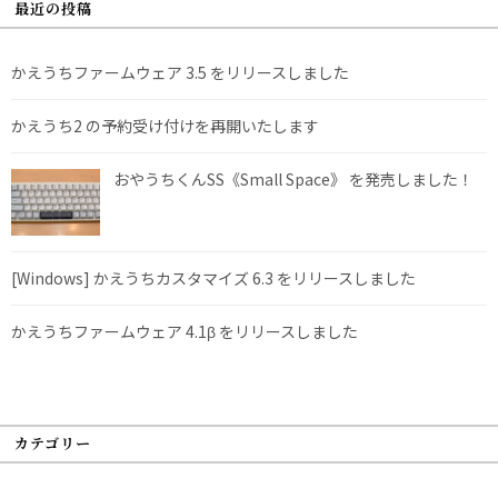
最近の投稿
かえうちファームウェア 3.5 をリリースしました
かえうち2 の予約受け付けを再開いたします
おやうちくんSS《Small Space》 を発売しました！
[Windows] かえうちカスタマイズ 6.3 をリリースしました
かえうちファームウェア 4.1β をリリースしました
カテゴリー