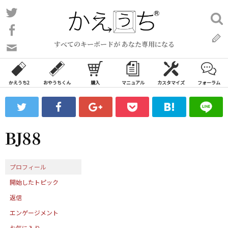
コ
Twitter
検
ン
索:
Facebook
テ
すべてのキーボードが あなた専用になる
ン
問
い
ツ
合
へ
わ
かえうち2
おやうちくん
購入
マニュアル
カスタマイズ
フォーラム
ス
せ
キ
フ
ッ
ォ
ー
プ
BJ88
ム
プロフィール
開始したトピック
返信
エンゲージメント
お気に入り