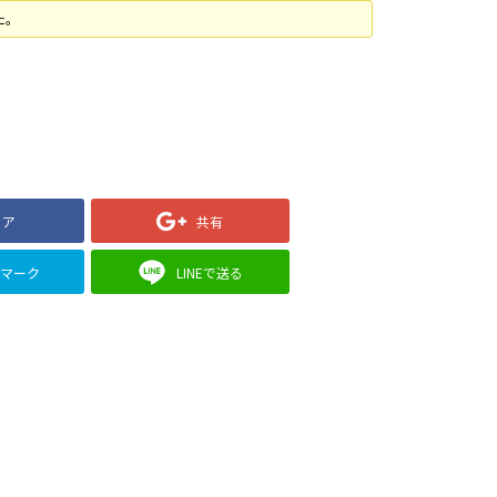
た。
ェア
共有
クマーク
LINEで送る