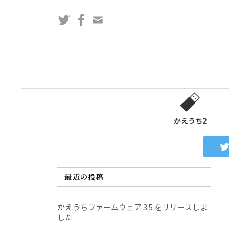
コ
Twitter
Facebook
問
ン
い
テ
合
ン
わ
ツ
せ
へ
フ
ス
ォ
キ
ー
ッ
かえうち2
ム
プ
最近の投稿
かえうちファームウェア 3.5 をリリースしま
した