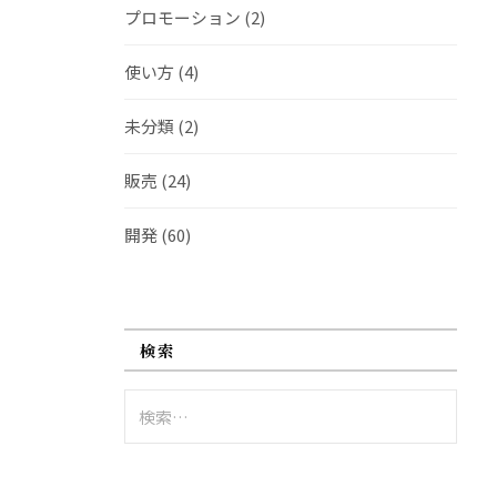
プロモーション
(2)
使い方
(4)
未分類
(2)
販売
(24)
開発
(60)
検索
検
索: