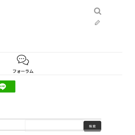
検
索:
ブ
ロ
グ
フォーラム