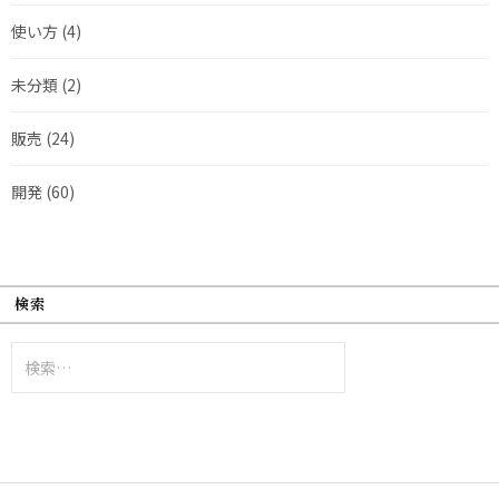
使い方
(4)
未分類
(2)
販売
(24)
開発
(60)
検索
検
索: