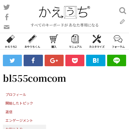
コ
Twitter
検
ン
索:
Facebook
テ
すべてのキーボードが あなた専用になる
ン
問
い
ツ
合
へ
わ
かえうち2
おやうちくん
購入
マニュアル
カスタマイズ
フォーラム
ス
せ
キ
フ
ッ
ォ
ー
プ
bl555comcom
ム
プロフィール
開始したトピック
返信
エンゲージメント
お気に入り