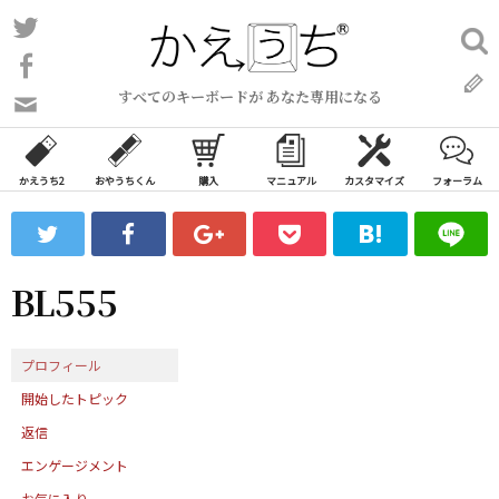
コ
Twitter
検
ン
索:
Facebook
テ
すべてのキーボードが あなた専用になる
ン
問
い
ツ
合
へ
わ
かえうち2
おやうちくん
購入
マニュアル
カスタマイズ
フォーラム
ス
せ
キ
フ
ッ
ォ
ー
プ
BL555
ム
プロフィール
開始したトピック
返信
エンゲージメント
お気に入り