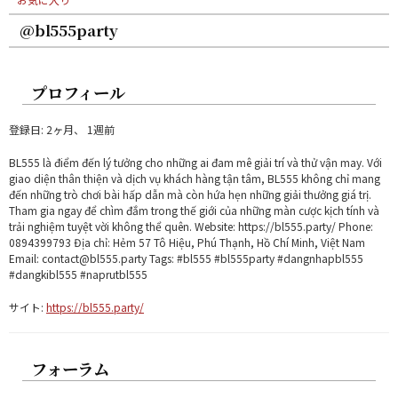
@bl555party
プロフィール
登録日: 2ヶ月、 1週前
BL555 là điểm đến lý tưởng cho những ai đam mê giải trí và thử vận may. Với
giao diện thân thiện và dịch vụ khách hàng tận tâm, BL555 không chỉ mang
đến những trò chơi bài hấp dẫn mà còn hứa hẹn những giải thưởng giá trị.
Tham gia ngay để chìm đắm trong thế giới của những màn cược kịch tính và
trải nghiệm tuyệt vời không thể quên. Website: https://bl555.party/ Phone:
0894399793 Địa chỉ: Hẻm 57 Tô Hiệu, Phú Thạnh, Hồ Chí Minh, Việt Nam
Email: contact@bl555.party Tags: #bl555 #bl555party #dangnhapbl555
#dangkibl555 #naprutbl555
サイト:
https://bl555.party/
フォーラム