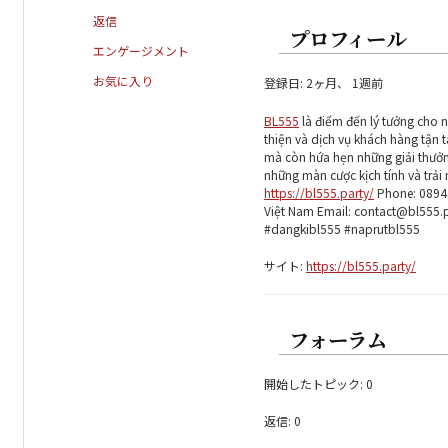
返信
プロフィール
エンゲージメント
お気に入り
登録日: 2ヶ月、 1週前
BL555
là điểm đến lý tưởng cho n
thiện và dịch vụ khách hàng tận
mà còn hứa hẹn những giải thưởng
những màn cược kịch tính và trải
https://bl555.party/
Phone: 08943
Việt Nam Email: contact@bl555.
#dangkibl555 #naprutbl555
サイト:
https://bl555.party/
フォーラム
開始したトピック: 0
返信: 0