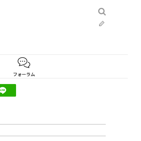
検
索:
ブ
ロ
グ
フォーラム