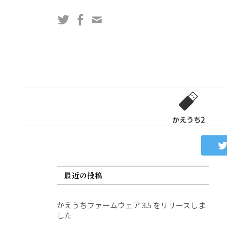
コ
Twitter
Facebook
問
ン
い
テ
合
ン
わ
ツ
せ
へ
フ
ス
ォ
キ
ー
ッ
かえうち2
ム
プ
最近の投稿
かえうちファームウェア 3.5 をリリースしま
した