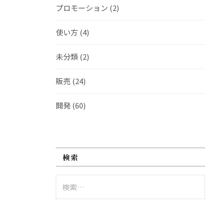
プロモーション
(2)
使い方
(4)
未分類
(2)
販売
(24)
開発
(60)
検索
検
索: