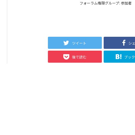
フォーラム権限グループ: 参加者
ツイート
シ
後で読む
ブッ