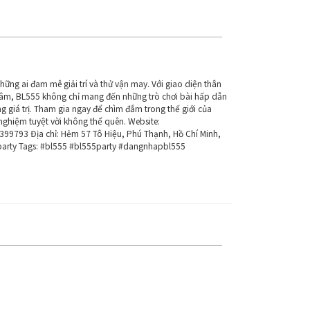
hững ai đam mê giải trí và thử vận may. Với giao diện thân
 tâm, BL555 không chỉ mang đến những trò chơi bài hấp dẫn
 giá trị. Tham gia ngay để chìm đắm trong thế giới của
 nghiệm tuyệt vời không thể quên. Website:
99793 Địa chỉ: Hẻm 57 Tô Hiệu, Phú Thạnh, Hồ Chí Minh,
party Tags: #bl555 #bl555party #dangnhapbl555