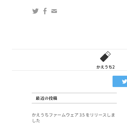
コ
Twitter
Facebook
問
ン
い
テ
合
ン
わ
ツ
せ
へ
フ
ス
ォ
キ
ー
ッ
かえうち2
ム
プ
最近の投稿
かえうちファームウェア 3.5 をリリースしま
した