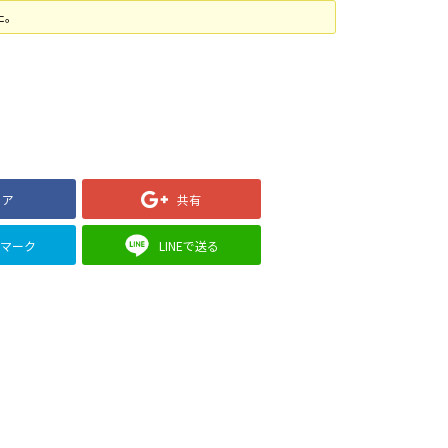
た。
ェア
共有
クマーク
LINEで送る