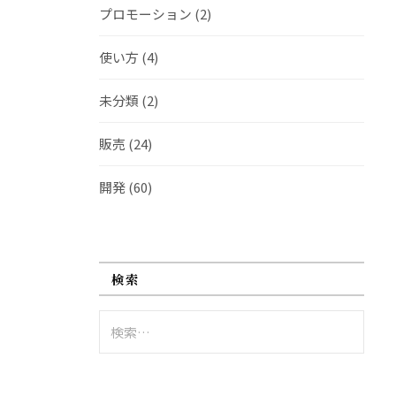
プロモーション
(2)
使い方
(4)
未分類
(2)
販売
(24)
開発
(60)
検索
検
索: