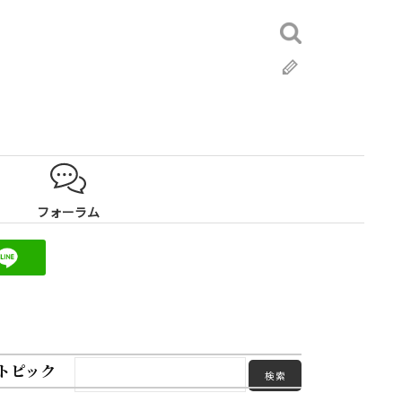
検
索:
ブ
ロ
グ
フォーラム
トピック