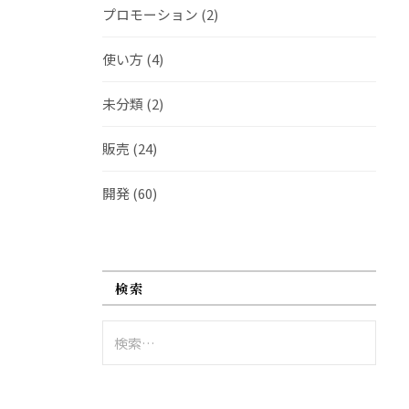
プロモーション
(2)
使い方
(4)
未分類
(2)
販売
(24)
開発
(60)
検索
検
索: