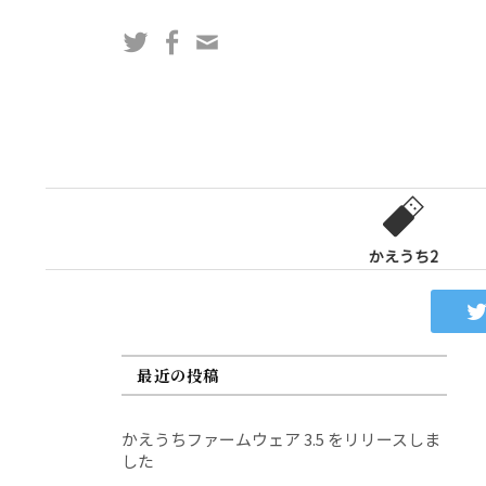
コ
Twitter
Facebook
問
ン
い
テ
合
ン
わ
ツ
せ
へ
フ
ス
ォ
キ
ー
ッ
かえうち2
ム
プ
最近の投稿
かえうちファームウェア 3.5 をリリースしま
した