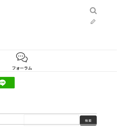
検
索:
ブ
ロ
グ
フォーラム