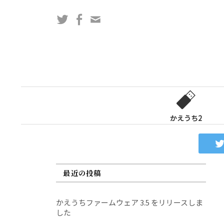
コ
Twitter
Facebook
問
ン
い
テ
合
ン
わ
ツ
せ
へ
フ
ス
ォ
キ
ー
ッ
かえうち2
ム
プ
最近の投稿
かえうちファームウェア 3.5 をリリースしま
した