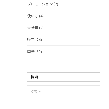
プロモーション
(2)
使い方
(4)
未分類
(2)
販売
(24)
開発
(60)
検索
検
索: