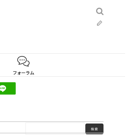
検
索:
ブ
ロ
グ
フォーラム