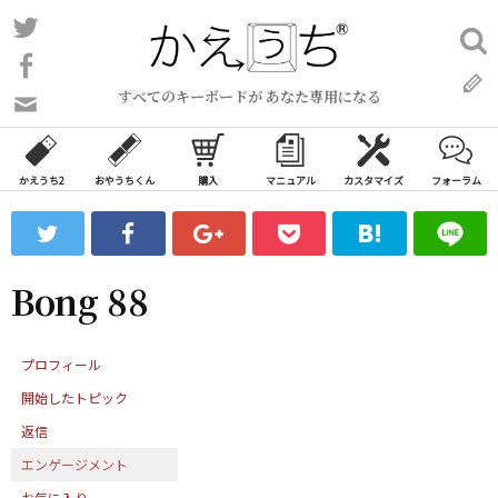
コ
Twitter
検
ン
索:
Facebook
テ
すべてのキーボードが あなた専用になる
ン
問
い
ツ
合
へ
わ
かえうち2
おやうちくん
購入
マニュアル
カスタマイズ
フォーラム
ス
せ
キ
フ
ッ
ォ
ー
プ
Bong 88
ム
プロフィール
開始したトピック
返信
エンゲージメント
お気に入り