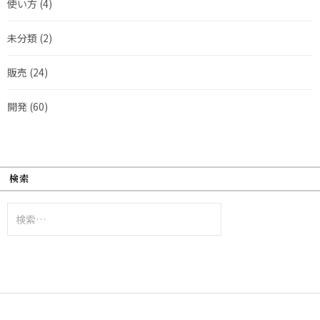
使い方
(4)
未分類
(2)
販売
(24)
開発
(60)
検索
検
索: