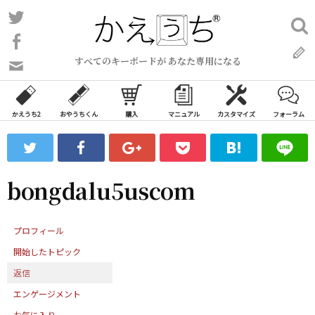
コ
Twitter
検
ン
索:
Facebook
テ
すべてのキーボードが あなた専用になる
ン
問
い
ツ
合
へ
わ
かえうち2
おやうちくん
購入
マニュアル
カスタマイズ
フォーラム
ス
せ
キ
フ
ッ
ォ
ー
プ
bongdalu5uscom
ム
プロフィール
開始したトピック
返信
エンゲージメント
お気に入り