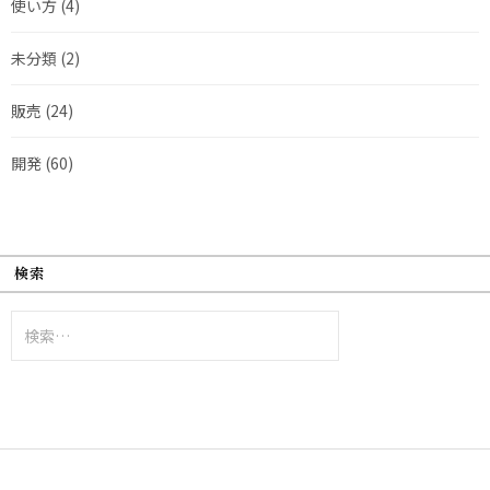
使い方
(4)
未分類
(2)
販売
(24)
開発
(60)
検索
検
索: