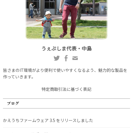
うぇぶしま代表・中島
皆さまのIT環境がより便利で使いやすくなるよう、魅力的な製品を
作っていきます。
特定商取引法に基づく表記
ブログ
かえうちファームウェア 3.5 をリリースしました