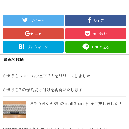
ツイート
シェア
共有
後で読む
ブックマーク
LINEで送る
最近の投稿
かえうちファームウェア 3.5 をリリースしました
かえうち2 の予約受け付けを再開いたします
おやうちくんSS《Small Space》 を発売しました！
[Windows] かえうちカスタマイズ 6.3 をリリースしました