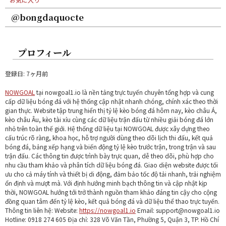
@bongdaquocte
プロフィール
登録日: 7ヶ月前
NOWGOAL
tại nowgoal1.io là nền tảng trực tuyến chuyên tổng hợp và cung
cấp dữ liệu bóng đá với hệ thống cập nhật nhanh chóng, chính xác theo thời
gian thực. Website tập trung hiển thị tỷ lệ kèo bóng đá hôm nay, kèo châu Á,
kèo châu Âu, kèo tài xỉu cùng các dữ liệu trận đấu từ nhiều giải bóng đá lớn
nhỏ trên toàn thế giới. Hệ thống dữ liệu tại NOWGOAL được xây dựng theo
cấu trúc rõ ràng, khoa học, hỗ trợ người dùng theo dõi lịch thi đấu, kết quả
bóng đá, bảng xếp hạng và biến động tỷ lệ kèo trước trận, trong trận và sau
trận đấu. Các thông tin được trình bày trực quan, dễ theo dõi, phù hợp cho
nhu cầu tham khảo và phân tích dữ liệu bóng đá. Giao diện website được tối
ưu cho cả máy tính và thiết bị di động, đảm bảo tốc độ tải nhanh, trải nghiệm
ổn định và mượt mà. Với định hướng minh bạch thông tin và cập nhật kịp
thời, NOWGOAL hướng tới trở thành nguồn tham khảo đáng tin cậy cho cộng
đồng quan tâm đến tỷ lệ kèo, kết quả bóng đá và dữ liệu thể thao trực tuyến.
Thông tin liên hệ: Website:
https://nowgoal1.io
Email: support@nowgoal1.io
Hotline: 0918 274 605 Địa chỉ: 328 Võ Văn Tần, Phường 5, Quận 3, TP. Hồ Chí