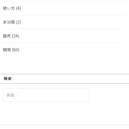
使い方
(4)
未分類
(2)
販売
(24)
開発
(60)
検索
検
索: