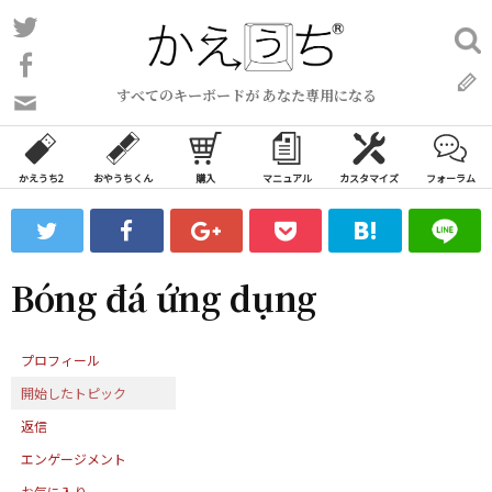
コ
Twitter
検
ン
索:
Facebook
テ
すべてのキーボードが あなた専用になる
ン
問
い
ツ
合
へ
わ
かえうち2
おやうちくん
購入
マニュアル
カスタマイズ
フォーラム
ス
せ
キ
フ
ッ
ォ
ー
プ
Bóng đá ứng dụng
ム
プロフィール
開始したトピック
返信
エンゲージメント
お気に入り