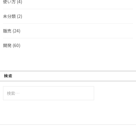
使い方
(4)
未分類
(2)
販売
(24)
開発
(60)
検索
検
索: