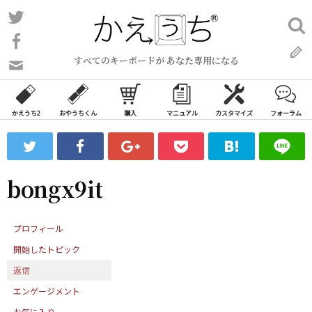
コ
Twitter
検
ン
索:
Facebook
テ
すべてのキーボードが あなた専用になる
ン
問
い
ツ
合
へ
わ
かえうち2
おやうちくん
購入
マニュアル
カスタマイズ
フォーラム
ス
せ
キ
フ
ッ
ォ
ー
プ
bongx9it
ム
プロフィール
開始したトピック
返信
エンゲージメント
お気に入り