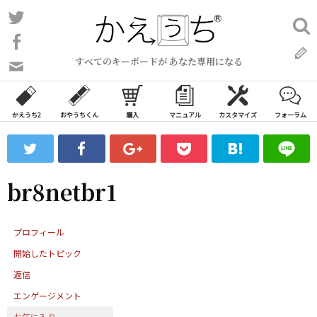
コ
Twitter
検
ン
索:
Facebook
テ
すべてのキーボードが あなた専用になる
ン
問
い
ツ
合
へ
わ
かえうち2
おやうちくん
購入
マニュアル
カスタマイズ
フォーラム
ス
せ
キ
フ
ッ
ォ
ー
プ
br8netbr1
ム
プロフィール
開始したトピック
返信
エンゲージメント
お気に入り