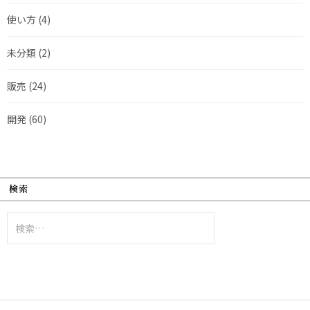
使い方
(4)
未分類
(2)
販売
(24)
開発
(60)
検索
検
索: