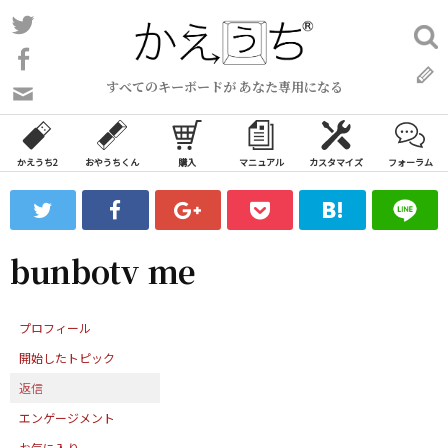
コ
Twitter
検
ン
索:
Facebook
テ
すべてのキーボードが あなた専用になる
ン
問
い
ツ
合
へ
わ
かえうち2
おやうちくん
購入
マニュアル
カスタマイズ
フォーラム
ス
せ
キ
フ
ッ
ォ
ー
プ
bunbotv me
ム
プロフィール
開始したトピック
返信
エンゲージメント
お気に入り