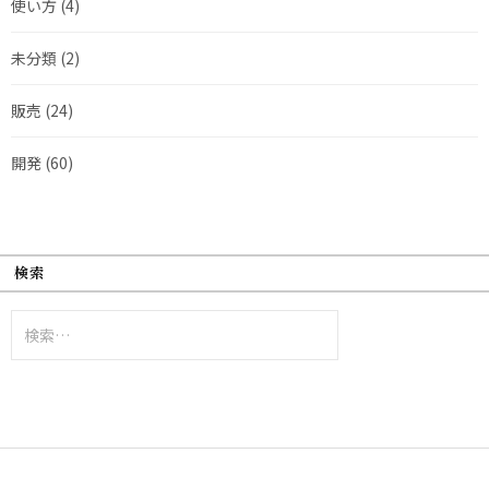
使い方
(4)
未分類
(2)
販売
(24)
開発
(60)
検索
検
索: