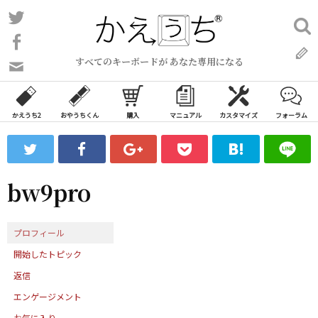
コ
Twitter
検
ン
索:
Facebook
テ
すべてのキーボードが あなた専用になる
ン
問
い
ツ
合
へ
わ
かえうち2
おやうちくん
購入
マニュアル
カスタマイズ
フォーラム
ス
せ
キ
フ
ッ
ォ
ー
プ
bw9pro
ム
プロフィール
開始したトピック
返信
エンゲージメント
お気に入り