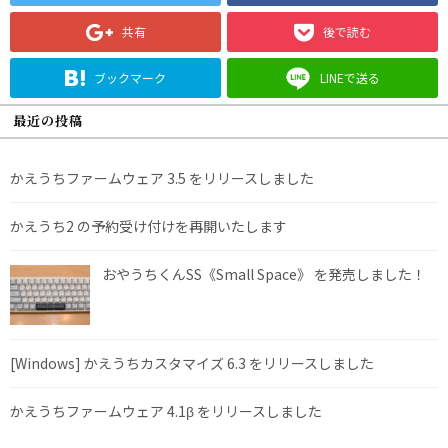
共有
後で読む
ブックマーク
LINEで送る
最近の投稿
かえうちファームウェア 3.5 をリリースしました
かえうち2 の予約受け付けを再開いたします
おやうちくんSS《Small Space》 を発売しました！
[Windows] かえうちカスタマイズ 6.3 をリリースしました
かえうちファームウェア 4.1β をリリースしました