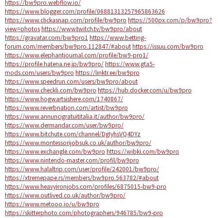
https://bw9pro.webflow.io/
https://www.blogger.com/profile/06881313257965863626
https://www.clickasnap.com/profile/bw9pro
https://500px.com/p/bw9pro?
view=photos
https://www.twitch.tv/bw9pro/about
https://gravatar.com/bw9pro1
https://www.betting-
forum.com/members/bw9pro.112847/#about
https://issuu.com/bw9pro
https://www.elephantjournal.com/profile/bw9-pro1/
https://profile.hatena.ne.jp/bw9pro/
https://www.gta5-
mods.com/users/bw9pro
https://linktr.ee/bw9pro
https://www.speedrun.com/users/bw9pro/about
https://www.checkli.com/bw9pro
https://hub.docker.com/u/bw9pro
https://www.hogwartsishere.com/1740867/
https://www.reverbnation.com/artist/bw9pro
https://www.annuncigratuititalia.it/author/bw9pro/
https://www.dermandar.com/user/bw9pro/
https://www.bitchute.com/channel/DgIyhsVQ4DYz
https://www.montessorijobsuk.co.uk/author/bw9pro/
https://www.exchangle.com/bw9pro
https://wibki.com/bw9pro
https://www.nintendo-master.com/profil/bw9pro
https://www.halaltrip.com/user/profile/242001/bw9pro/
https://xtremepape.rs/members/bw9pro.563782/#about
https://www.heavyironjobs.com/profiles/6875015-bw9-pro
https://www.outlived.co.uk/author/bw9pro/
https://www.metooo.io/u/bw9pro
https://skitterphoto.com/photographers/946785/bw9-pro