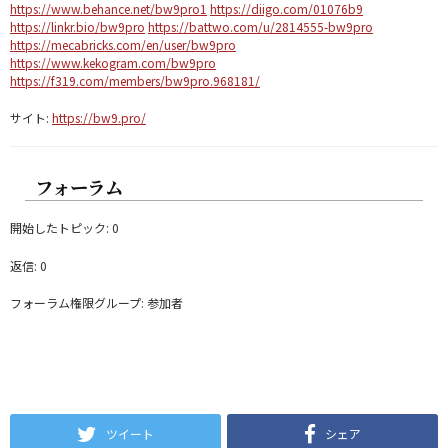
https://www.behance.net/bw9pro1
https://diigo.com/01076b9
https://linkr.bio/bw9pro
https://battwo.com/u/2814555-bw9pro
https://mecabricks.com/en/user/bw9pro
https://www.kekogram.com/bw9pro
https://f319.com/members/bw9pro.968181/
サイト:
https://bw9.pro/
フォーラム
開始したトピック: 0
返信: 0
フォーラム権限グループ: 参加者
ツイート
シェア