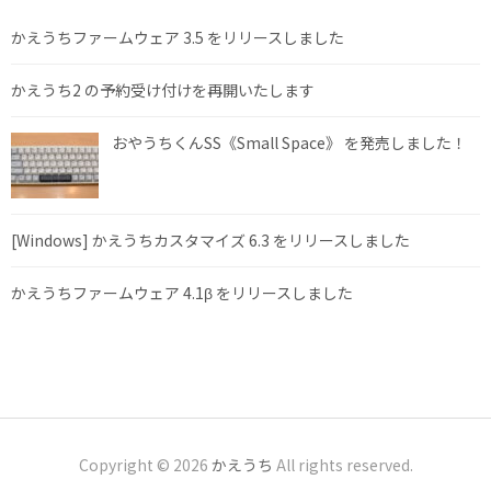
かえうちファームウェア 3.5 をリリースしました
かえうち2 の予約受け付けを再開いたします
おやうちくんSS《Small Space》 を発売しました！
[Windows] かえうちカスタマイズ 6.3 をリリースしました
かえうちファームウェア 4.1β をリリースしました
Copyright © 2026
かえうち
All rights reserved.