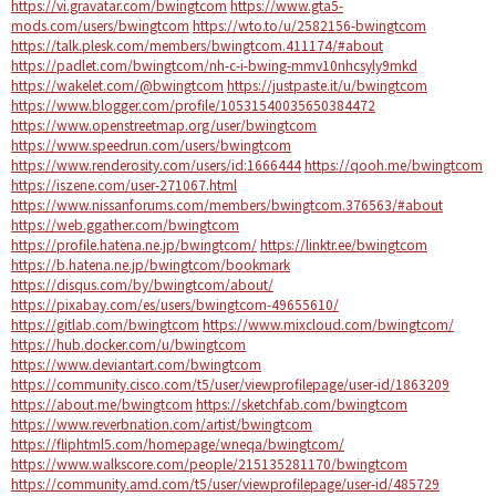
https://vi.gravatar.com/bwingtcom
https://www.gta5-
mods.com/users/bwingtcom
https://wto.to/u/2582156-bwingtcom
https://talk.plesk.com/members/bwingtcom.411174/#about
https://padlet.com/bwingtcom/nh-c-i-bwing-mmv10nhcsyly9mkd
https://wakelet.com/@bwingtcom
https://justpaste.it/u/bwingtcom
https://www.blogger.com/profile/10531540035650384472
https://www.openstreetmap.org/user/bwingtcom
https://www.speedrun.com/users/bwingtcom
https://www.renderosity.com/users/id:1666444
https://qooh.me/bwingtcom
https://iszene.com/user-271067.html
https://www.nissanforums.com/members/bwingtcom.376563/#about
https://web.ggather.com/bwingtcom
https://profile.hatena.ne.jp/bwingtcom/
https://linktr.ee/bwingtcom
https://b.hatena.ne.jp/bwingtcom/bookmark
https://disqus.com/by/bwingtcom/about/
https://pixabay.com/es/users/bwingtcom-49655610/
https://gitlab.com/bwingtcom
https://www.mixcloud.com/bwingtcom/
https://hub.docker.com/u/bwingtcom
https://www.deviantart.com/bwingtcom
https://community.cisco.com/t5/user/viewprofilepage/user-id/1863209
https://about.me/bwingtcom
https://sketchfab.com/bwingtcom
https://www.reverbnation.com/artist/bwingtcom
https://fliphtml5.com/homepage/wneqa/bwingtcom/
https://www.walkscore.com/people/215135281170/bwingtcom
https://community.amd.com/t5/user/viewprofilepage/user-id/485729