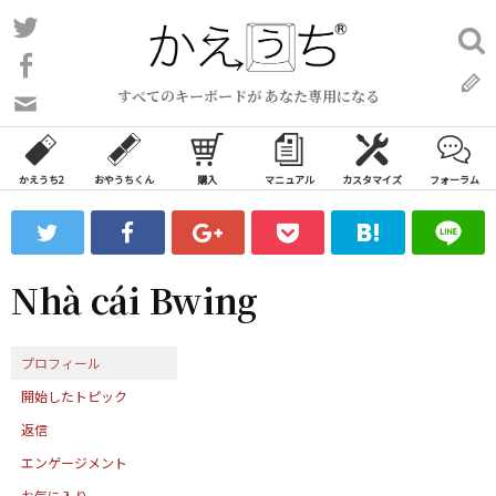
コ
Twitter
検
ン
索:
Facebook
テ
すべてのキーボードが あなた専用になる
ン
問
い
ツ
合
へ
わ
かえうち2
おやうちくん
購入
マニュアル
カスタマイズ
フォーラム
ス
せ
キ
フ
ッ
ォ
ー
プ
Nhà cái Bwing
ム
プロフィール
開始したトピック
返信
エンゲージメント
お気に入り