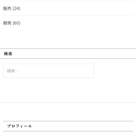
販売
(24)
開発
(60)
検索
検
索:
プロフィール