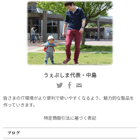
うぇぶしま代表・中島
皆さまのIT環境がより便利で使いやすくなるよう、魅力的な製品を
作っていきます。
特定商取引法に基づく表記
ブログ