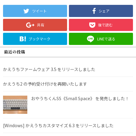
ツイート
シェア
共有
後で読む
ブックマーク
LINEで送る
最近の投稿
かえうちファームウェア 3.5 をリリースしました
かえうち2 の予約受け付けを再開いたします
おやうちくんSS《Small Space》 を発売しました！
[Windows] かえうちカスタマイズ 6.3 をリリースしました