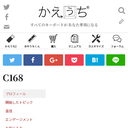
コ
Twitter
検
ン
索:
Facebook
テ
すべてのキーボードが あなた専用になる
ン
問
い
ツ
合
へ
わ
かえうち2
おやうちくん
購入
マニュアル
カスタマイズ
フォーラム
ス
せ
キ
フ
ッ
ォ
ー
プ
C168
ム
プロフィール
開始したトピック
返信
エンゲージメント
お気に入り