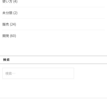
使い方
(4)
未分類
(2)
販売
(24)
開発
(60)
検索
検
索: