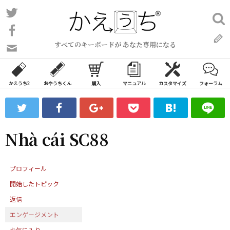
コ
Twitter
検
ン
索:
Facebook
テ
すべてのキーボードが あなた専用になる
ン
問
い
ツ
合
へ
わ
かえうち2
おやうちくん
購入
マニュアル
カスタマイズ
フォーラム
ス
せ
キ
フ
ッ
ォ
ー
プ
Nhà cái SC88
ム
プロフィール
開始したトピック
返信
エンゲージメント
お気に入り