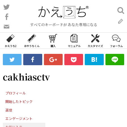
コ
Twitter
検
ン
索:
Facebook
テ
すべてのキーボードが あなた専用になる
ン
問
い
ツ
合
へ
わ
かえうち2
おやうちくん
購入
マニュアル
カスタマイズ
フォーラム
ス
せ
キ
フ
ッ
ォ
ー
プ
cakhiasctv
ム
プロフィール
開始したトピック
返信
エンゲージメント
お気に入り