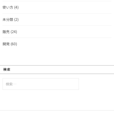
使い方
(4)
未分類
(2)
販売
(24)
開発
(60)
検索
検
索: